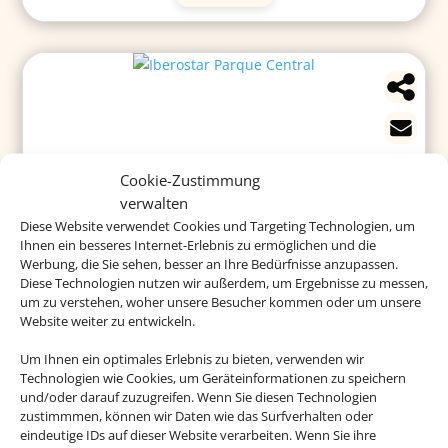
Cookie-Zustimmung
verwalten
Iberostar Parque Central
Diese Website verwendet Cookies und Targeting Technologien, um
Ihnen ein besseres Internet-Erlebnis zu ermöglichen und die
Werbung, die Sie sehen, besser an Ihre Bedürfnisse anzupassen.
Diese Technologien nutzen wir außerdem, um Ergebnisse zu messen,
um zu verstehen, woher unsere Besucher kommen oder um unsere
Website weiter zu entwickeln.
Das Historienhotel liegt in einem historischen Viertel
im Herzen von Havanna mit all den touristischen
Um Ihnen ein optimales Erlebnis zu bieten, verwenden wir
Highlights direkt vor der Tür. Die Anlage ist perfekt
Technologien wie Cookies, um Geräteinformationen zu speichern
für Familien.
und/oder darauf zuzugreifen. Wenn Sie diesen Technologien
zustimmmen, können wir Daten wie das Surfverhalten oder
eindeutige IDs auf dieser Website verarbeiten. Wenn Sie ihre