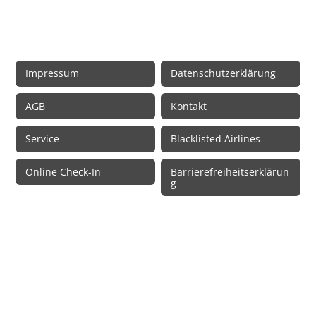
Rechtliche Informationen
Impressum
Datenschutzerklärung
AGB
Kontakt
Service
Blacklisted Airlines
Online Check-In
Barrierefreiheitserklärun
g
© 2026 • Schmetterling