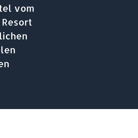
tel vom
 Resort
lichen
blen
en