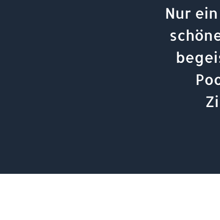
Nur ein
schöne
begei
Poo
Z