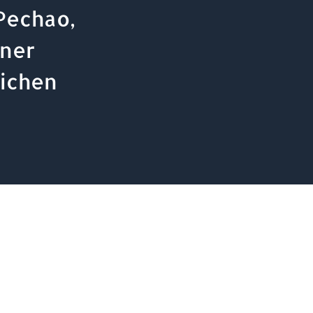
 Pechao,
iner
ichen